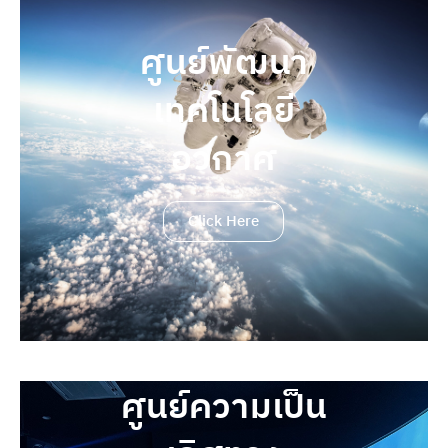
ศูนย์พัฒนา
เทคโนโลยี
อวกาศ
Click Here
ศูนย์ความเป็น