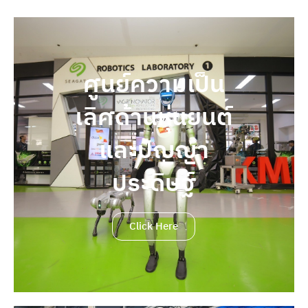
ศูนย์ความเป็น
เลิศด้านหุ่นยนต์
และปัญญา
ประดิษฐ์
Click Here