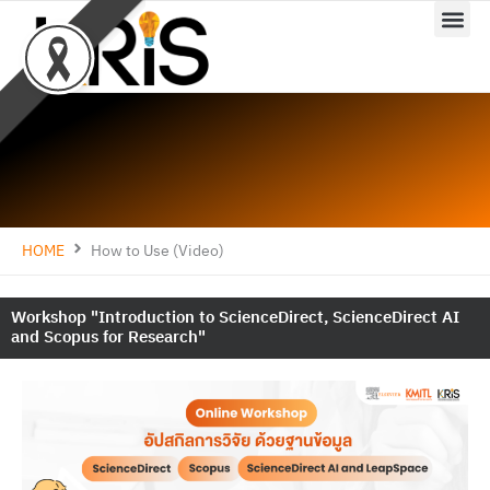
Skip
to
content
HOME
How to Use (Video)
Workshop "Introduction to ScienceDirect, ScienceDirect AI
and Scopus for Research"