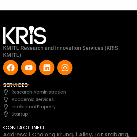
KMITL Research and Innovation Services (KRIS
KMITL)
F
Y
L
I
a
o
i
n
c
u
n
s
e
t
k
t
SERVICES
b
u
e
a
Research Administration
o
b
d
g
Academic Services
o
e
i
r
Intellectual Property
k
n
a
Startup
m
CONTACT INFO
Address: 1 Chalong Krung, 1 Alley, Lat Krabang,