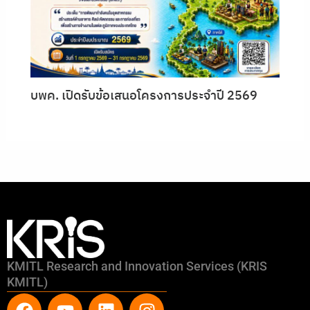
บพค. เปิดรับข้อเสนอโครงการประจำปี 2569
KMITL Research and Innovation Services (KRIS
KMITL)
F
Y
L
I