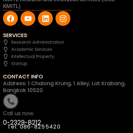
KMITL)
F
Y
L
I
a
o
i
n
c
u
n
s
e
t
k
t
SERVICES
b
u
e
a
Research Administration
o
b
d
g
Academic Services
o
e
i
r
Intellectual Property
k
n
a
Startup
m
CONTACT INFO
Address: 1 Chalong Krung, 1 Alley, Lat Krabang,
Bangkok 10520
Call us now
0-2329-8212
Tel: 086-8255420