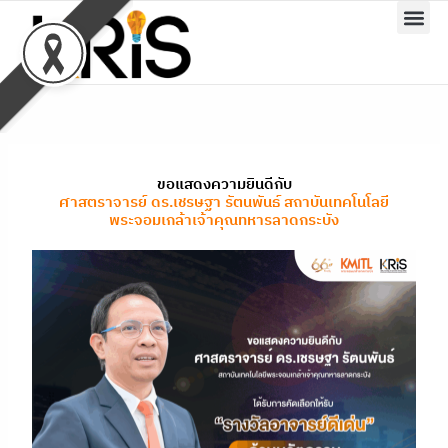
Skip
to
content
ขอแสดงความยินดีกับ
ศาสตราจารย์ ดร.เชรษฐา รัตนพันธ์ สถาบันเทคโนโลยี
พระจอมเกล้าเจ้าคุณทหารลาดกระบัง