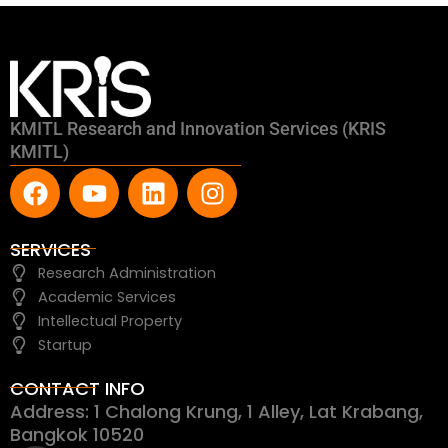
KMITL Research and Innovation Services (KRIS
KMITL)
F
Y
L
I
a
o
i
n
c
u
n
s
e
t
k
t
SERVICES
b
u
e
a
Research Administration
o
b
d
g
Academic Services
o
e
i
r
Intellectual Property
k
n
a
Startup
m
CONTACT INFO
Address: 1 Chalong Krung, 1 Alley, Lat Krabang,
Bangkok 10520