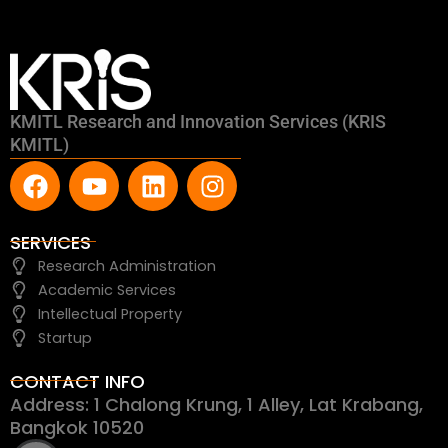
KMITL Research and Innovation Services (KRIS
KMITL)
F
Y
L
I
a
o
i
n
c
u
n
s
e
t
k
t
SERVICES
b
u
e
a
Research Administration
o
b
d
g
Academic Services
o
e
i
r
Intellectual Property
k
n
a
Startup
m
CONTACT INFO
Address: 1 Chalong Krung, 1 Alley, Lat Krabang,
Bangkok 10520