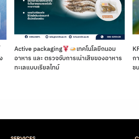
์
Active packaging
เทคโนโลยีถนอม
KR
ง
อาหาร และ ตรวจจับการเน่าเสียของอาหาร
กา
ทะเลแบบเรียลไทม์
ช
SERVICES
C