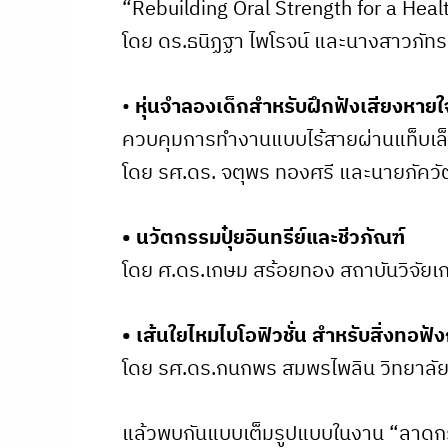
“Rebuilding Oral Strength for a Hea
โดย ดร.ธนิฏฐา ไพโรจน์ และนางสาวภั
•
หุ่นจำลองเด็กสำหรับฝึกฟังเสียงหายใ
ควบคุมการทำงานแบบไร้สายผ่านแท็บเล็ต
โดย รศ.ดร. จตุพร ทองศรี และนายภัควั
• นวัตกรรมปุ๋ยอินทรีย์และชีวภัณฑ์
โดย ศ.ดร.เกษม สร้อยทอง สถาบันวิจัยเก
• เส้นใยไหมไบโอฟิวชั่น สำหรับสิ่งทอฟังก
โดย รศ.ดร.กนกพร สมพรไพลิน วิทยาล
แล้วพบกันแบบเต็มรูปแบบในงาน “ลาดกร