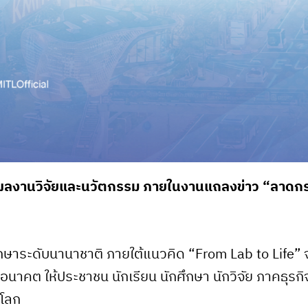
ชว์ผลงานวิจัยและนวัตกรรม ภายในงานแถลงข่าว “ลา
าระดับนานาชาติ ภายใต้แนวคิด “From Lab to Life” จา
งอนาคต ให้ประชาชน นักเรียน นักศึกษา นักวิจัย ภาคธุร
นโลก