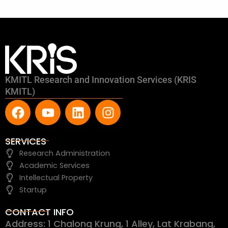
KMITL Research and Innovation Services (KRIS
KMITL)
F
Y
L
I
a
o
i
n
c
u
n
s
e
t
k
t
SERVICES
b
u
e
a
Research Administration
o
b
d
g
Academic Services
o
e
i
r
Intellectual Property
k
n
a
Startup
m
CONTACT INFO
Address: 1 Chalong Krung, 1 Alley, Lat Krabang,