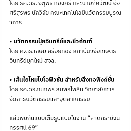
โดย รศ.ดร. จตุพร ทองศรี และนายภัควัฒน์ อัง
ศรีสุรพร นักวิจัย คณะเทคโนโลยีนวัตกรรมบูรณ
าการ
• นวัตกรรมปุ๋ยอินทรีย์และชีวภัณฑ์
โดย ศ.ดร.เกษม สร้อยทอง สถาบันวิจัยเกษตร
อินทรีย์ยุคใหม่ สจล.
• เส้นใยไหมไบโอฟิวชั่น สำหรับสิ่งทอฟังก์ชั่น
โดย รศ.ดร.กนกพร สมพรไพลิน วิทยาลัยการ
จัดการนวัตกรรมและอุตสาหกรรม
แล้วพบกันแบบเต็มรูปแบบในงาน “ลาดกระบังนิ
ทรรศน์ 69”