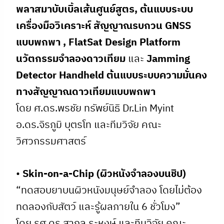
พลาสมาบับเบิ้ลเส้นศูนย์สูตร, ต้นแบบระบบ
เครื่องมือวิเคราะห์ สัญญาณรบกวน GNSS
แบบพกพา , FlatSat Design Platform
นวัตกรรมจำลองดาวเทียม
และ
Jamming
Detector Handheld ต้นแบบระบบความมั่นคง
ทางสัญญาณดาวเทียมแบบพกพา
โดย ศ.ดร.พรชัย ทรัพย์นิธิ Dr.Lin Myint
อ.ดร.จิรภูมิ บุตรโท และทีมวิจัย คณะ
วิศวกรรมศาสตร์
•
Skin-on-a-Chip (ผิวหนังจำลองบนชิป)
“ทดสอบยาบนผิวหนังมนุษย์จำลอง โดยไม่ต้อง
ทดลองกับสัตว์ และรู้ผลภายใน 6 ชั่วโมง”
โดย รศ.ดร.สากล ระหงษ์ และทีมวิจัย คณะ