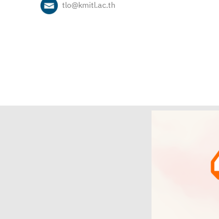
tlo@kmitl.ac.th