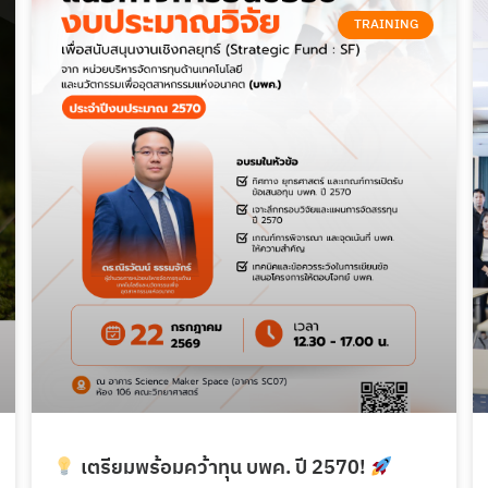
P
P
P
P
a
a
a
a
TRAINING
g
g
g
g
e
e
e
e
เตรียมพร้อมคว้าทุน บพค. ปี 2570!