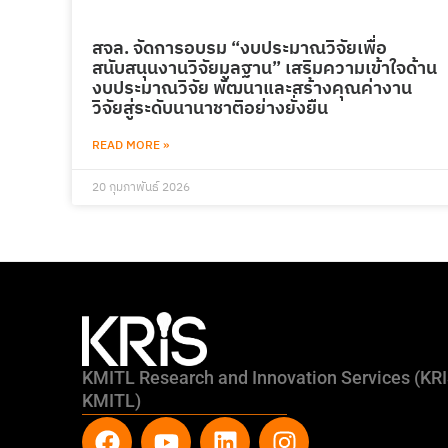
สจล. จัดการอบรม “งบประมาณวิจัยเพื่อ
สนับสนุนงานวิจัยมูลฐาน” เสริมความเข้าใจด้าน
งบประมาณวิจัย พัฒนาและสร้างคุณค่างาน
วิจัยสู่ระดับนานาชาติอย่างยั่งยืน
READ MORE »
20 กุมภาพันธ์ 2026
KMITL Research and Innovation Services (KR
KMITL)
F
Y
L
I