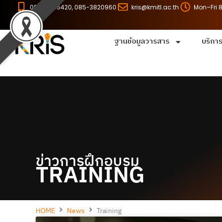
Skip
086-8255420, 085-3820960
kris@kmitl.ac.th
Mon–Fri 
to
content
ฐานข้อมูลวารสาร
บริกา
ข่าวการฝึกอบรม
TRAINING
HOME
News
Training