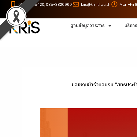
Skip
086-8255420, 085-3820960
kris@kmitl.ac.th
Mon–Fri 
to
content
ฐานข้อมูลวารสาร
บริกา
ขอเชิญเข้าร่วมอบรม "สิทธิปร