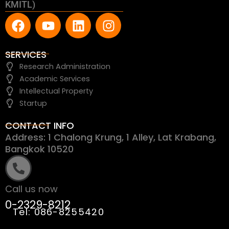
KMITL)
F
Y
L
I
a
o
i
n
c
u
n
s
e
t
k
t
SERVICES
b
u
e
a
Research Administration
o
b
d
g
Academic Services
o
e
i
r
Intellectual Property
k
n
a
Startup
m
CONTACT INFO
Address: 1 Chalong Krung, 1 Alley, Lat Krabang,
Bangkok 10520
Call us now
0-2329-8212
Tel: 086-8255420