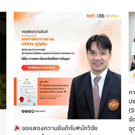
กา
ปร
(S
จั
ขอแสดงความยินดีกับ#นักวิจัย
อุ