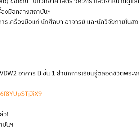
ab) ขอเชิญ “นักวิทยาศาสตร์ วิศวกร และเจ้าหน้าที่ดูแ
ื่องมือกลางสถาบันฯ
การเครื่องมือแก่ นักศึกษา อาจารย์ และนักวิจัยภายในส
a, VDW2 อาคาร B ชั้น 1 สำนักการเรียนรู้ตลอดชีวิตพร
iY6f8YUpSTjJiX9
ล้ว!
าบันฯ