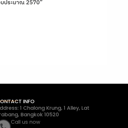
ีงบประมาณ 2570”
ONTACT INFO
ddress: 1 Chalong Krung, 1 Alley, Lat
rabang, Bangkok 10520
Call us now