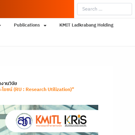
Search
…
Publications
KMIT Ladkrabang Holding
งานวิจัย
ยชน์ (RU : Research Utilization)”