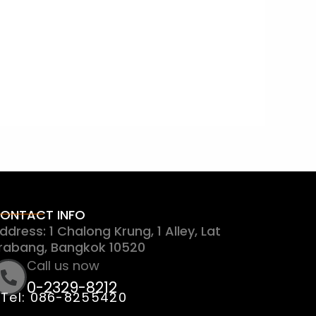
ONTACT INFO
ddress: 1 Chalong Krung, 1 Alley, Lat
rabang, Bangkok 10520
Call us now
0-2329-8212
Tel: 086-8255420