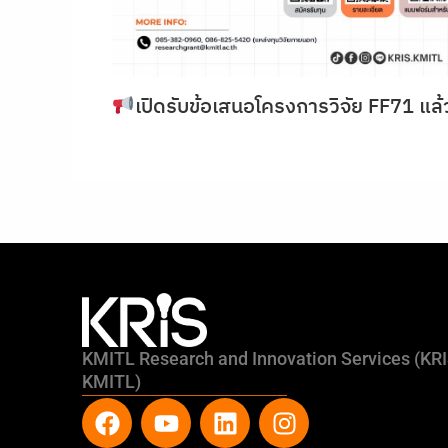
เปิดรับข้อเสนอโครงการวิจัย FF71 แล้
KMITL Research and Innovation Services (KR
KMITL)
F
Y
L
I
a
o
i
n