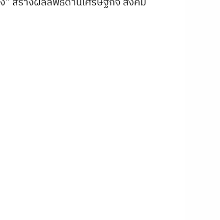
ริง” สร้างผลลัพธ์ด้านเศรษฐกิจ สังคม