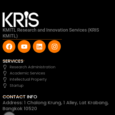
KMITL Research and Innovation Services (KRIS
KMITL)
F
Y
L
I
a
o
i
n
c
u
n
s
e
t
k
t
SERVICES
b
u
e
a
Research Administration
o
b
d
g
Academic Services
o
e
i
r
Intellectual Property
k
n
a
Startup
m
CONTACT INFO
Address: 1 Chalong Krung, 1 Alley, Lat Krabang,
Bangkok 10520