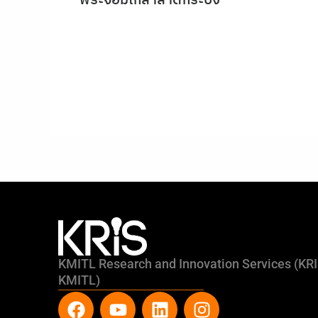
พระจอมเกล้าลาดกระบัง
KMITL Research and Innovation Services (KR
KMITL)
F
Y
L
I
a
o
i
n