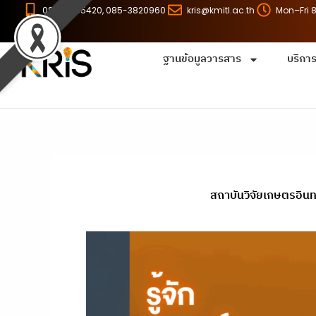
Skip
086-8255420, 085-3820960
kris@kmitl.ac.th
Mon–Fri 
to
content
ฐานข้อมูลวารสาร
บริกา
สถาบันวิจัยเกษตรอินท