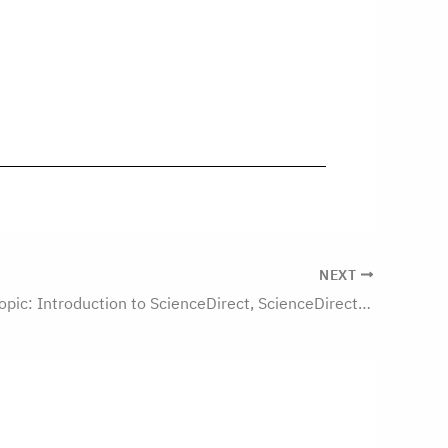
NEXT
Workshop Topic: Introduction to ScienceDirect, ScienceDirect AI and Scopus for Research