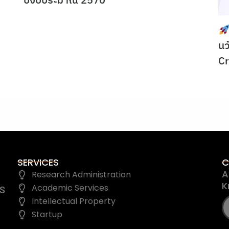
ปีงบประมาณ 2570”
นว
C
SERVICES
C
A
Research Administration
K
Academic Services
IS
Intellectual Property
Startup