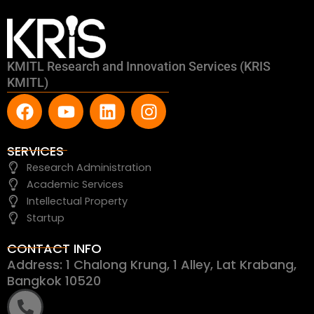
KMITL Research and Innovation Services (KRIS
KMITL)
F
Y
L
I
a
o
i
n
c
u
n
s
e
t
k
t
SERVICES
b
u
e
a
Research Administration
o
b
d
g
Academic Services
o
e
i
r
Intellectual Property
k
n
a
Startup
m
CONTACT INFO
Address: 1 Chalong Krung, 1 Alley, Lat Krabang,
Bangkok 10520