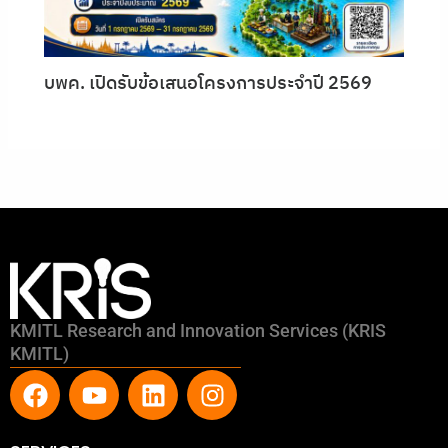
บพค. เปิดรับข้อเสนอโครงการประจำปี 2569
KMITL Research and Innovation Services (KRIS
KMITL)
F
Y
L
I
a
o
i
n
c
u
n
s