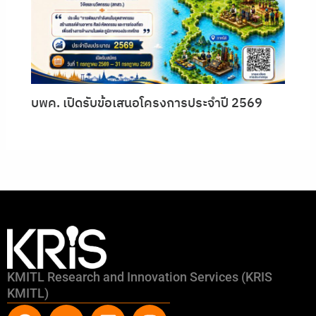
บพค. เปิดรับข้อเสนอโครงการประจำปี 2569
KMITL Research and Innovation Services (KRIS
KMITL)
F
Y
L
I