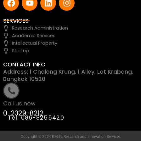
a
o
i
n
c
u
n
s
e
t
k
t
SERVICES
b
u
e
a
Research Administration
o
b
d
g
Academic Services
o
e
i
r
Intellectual Property
k
n
a
Startup
m
CONTACT INFO
Address: 1 Chalong Krung, 1 Alley, Lat Krabang,
Bangkok 10520
Call us now
0-2329-8212
Tel: 086-8255420
Copyright © 2024 KMITL Research and Innovation Services