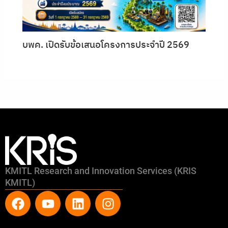
บพค. เปิดรับข้อเสนอโครงการประจำปี 2569
KMITL Research and Innovation Services (KRIS
KMITL)
F
Y
L
I
a
o
i
n
c
u
n
s