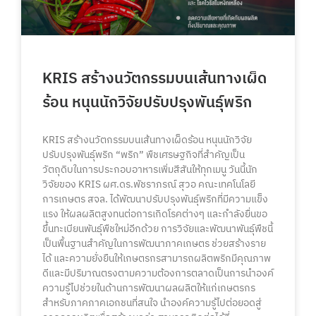
KRIS สร้างนวัตกรรมบนเส้นทางเผ็ด
ร้อน หนุนนักวิจัยปรับปรุงพันธุ์พริก
KRIS สร้างนวัตกรรมบนเส้นทางเผ็ดร้อน หนุนนักวิจัย
ปรับปรุงพันธุ์พริก “พริก” พืชเศรษฐกิจที่สำคัญเป็น
วัตถุดิบในการประกอบอาหารเพิ่มสีสันให้ทุกเมนู วันนี้นัก
วิจัยของ KRIS ผศ.ดร.พัชราภรณ์ สุวอ คณะเทคโนโลยี
การเกษตร สจล. ได้พัฒนาปรับปรุงพันธุ์พริกที่มีความแข็ง
แรง ให้ผลผลิตสูงทนต่อการเกิดโรคต่างๆ และกำลังยื่นขอ
ขึ้นทะเบียนพันธุ์พืชใหม่อีกด้วย การวิจัยและพัฒนาพันธุ์พืชนี้
เป็นพื้นฐานสำคัญในการพัฒนาภาคเกษตร ช่วยสร้างราย
ได้ และความยั่งยืนให้เกษตรกรสามารถผลิตพริกมีคุณภาพ
ดีและมีปริมาณตรงตามความต้องการตลาดเป็นการนำองค์
ความรู้ไปช่วยในด้านการพัฒนาผลผลิตให้แก่เกษตรกร
สำหรับภาคภาคเอกชนที่สนใจ นำองค์ความรู้ไปต่อยอดสู่