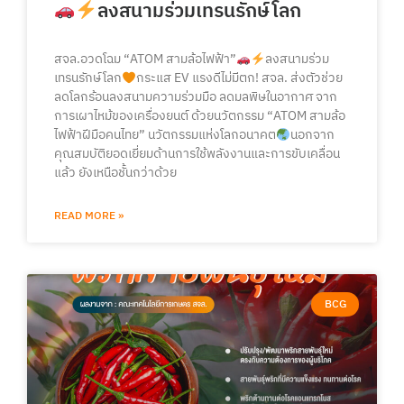
ลงสนามร่วมเทรนรักษ์โลก
สจล.อวดโฉม “ATOM สามล้อไฟฟ้า”
ลงสนามร่วม
เทรนรักษ์โลก
กระแส EV แรงดีไม่มีตก! สจล. ส่งตัวช่วย
ลดโลกร้อนลงสนามความร่วมมือ ลดมลพิษในอากาศ จาก
การเผาไหม้ของเครื่องยนต์ ด้วยนวัตกรรม “ATOM สามล้อ
ไฟฟ้าฝีมือคนไทย” นวัตกรรมแห่งโลกอนาคต
นอกจาก
คุณสมบัติยอดเยี่ยมด้านการใช้พลังงานและการขับเคลื่อน
แล้ว ยังเหนือชั้นกว่าด้วย
READ MORE »
BCG