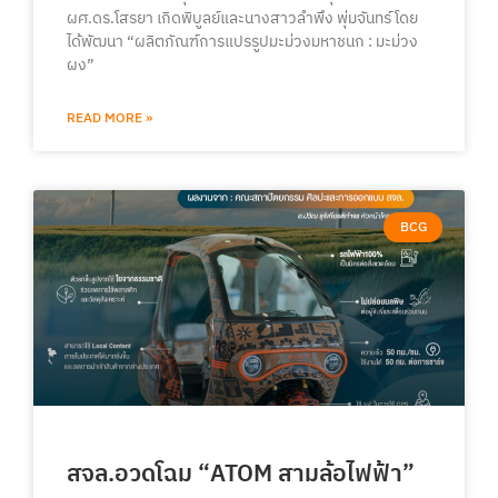
ผศ.ดร.โสรยา เกิดพิบูลย์และนางสาวลำพึง พุ่มจันทร์ โดย
ได้พัฒนา “ผลิตภัณฑ์การแปรรูปมะม่วงมหาชนก : มะม่วง
ผง”
READ MORE »
BCG
สจล.อวดโฉม “ATOM สามล้อไฟฟ้า”