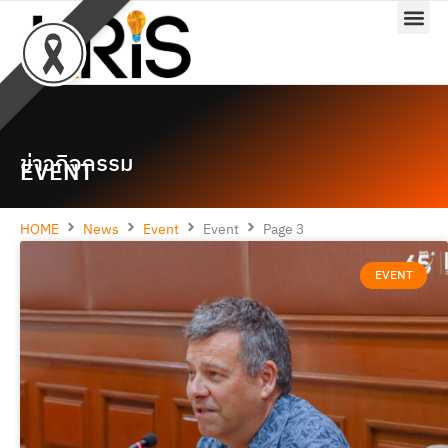
Skip
to
content
ข่าวกิจกรรม
EVENT
HOME
News
Event
Event
Page 3
P
P
P
a
a
a
EVENT
g
g
g
e
e
e