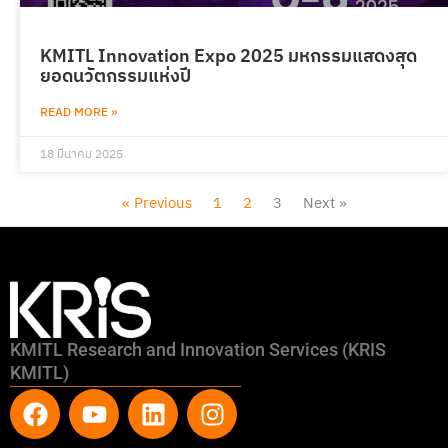
KMITL Innovation Expo 2025 มหกรรมแสดงสุด
ยอดนวัตกรรมแห่งปี
READ MORE »
18 มีนาคม 2025
« Previous
1
2
3
Next »
KMITL Research and Innovation Services (KRIS
KMITL)
F
Y
L
I
a
o
i
n