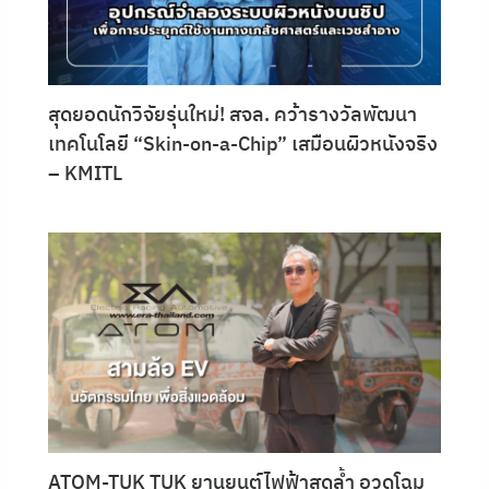
สุดยอดนักวิจัยรุ่นใหม่! สจล. คว้ารางวัลพัฒนา
เทคโนโลยี “Skin-on-a-Chip” เสมือนผิวหนังจริง
– KMITL
ATOM-TUK TUK ยานยนต์ไฟฟ้าสุดล้ำ อวดโฉม