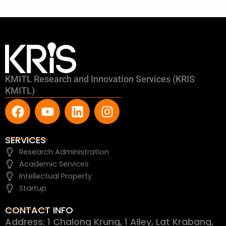
KMITL Research and Innovation Services (KRIS
KMITL)
F
Y
L
I
a
o
i
n
c
u
n
s
e
t
k
t
SERVICES
b
u
e
a
Research Administration
o
b
d
g
Academic Services
o
e
i
r
Intellectual Property
k
n
a
Startup
m
CONTACT INFO
Address: 1 Chalong Krung, 1 Alley, Lat Krabang,