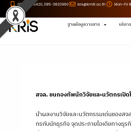
Skip
086-8255420, 085-3820960
kris@kmitl.ac.th
Mon–Fri 
to
content
ฐานข้อมูลวารสาร
บริกา
สจล. ขนกองทัพนักวิจัยและนวัตกรเปิดโล
นำผลงานวิจัยและนวัตกรรมเด่นของสจล.
กรกับนักธุรกิจ จุดประกายไอเดียทางธุรก