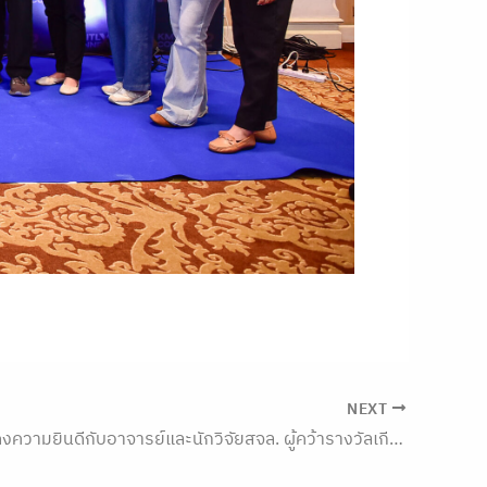
NEXT
ับอาจารย์และนักวิจัยสจล. ผู้คว้ารางวัลเกียรติยศจากเวทีระดับนานาชาติ ตอกย้ำศักยภาพงานวิจัยและนวัตกรรมของคนไทยในเวทีโลก