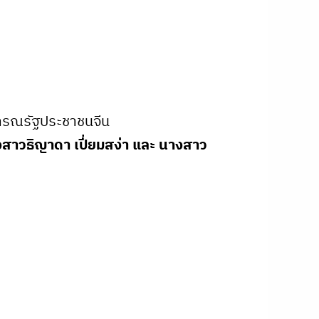
ธารณรัฐประชาชนจีน
างสาวธิญาดา เปี่ยมสง่า และ นางสาว