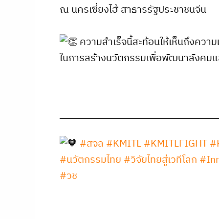
ณ นครเซี่ยงไฮ้ สาธารรัฐประชาชนจีน
ความสำเร็จนี้สะท้อนให้เห็นถึงความ
ในการสร้างนวัตกรรมเพื่อพัฒนาสังคมแล
#สจล
#KMITL
#KMITLFIGHT
#
#นวัตกรรมไทย
#วิจัยไทยสู่เวทีโลก
#Inn
#วช