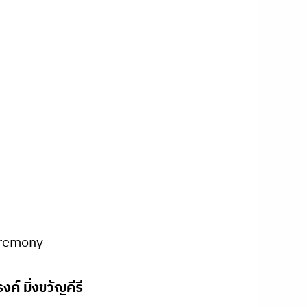
eremony
์ มิ่งขวัญคีรี