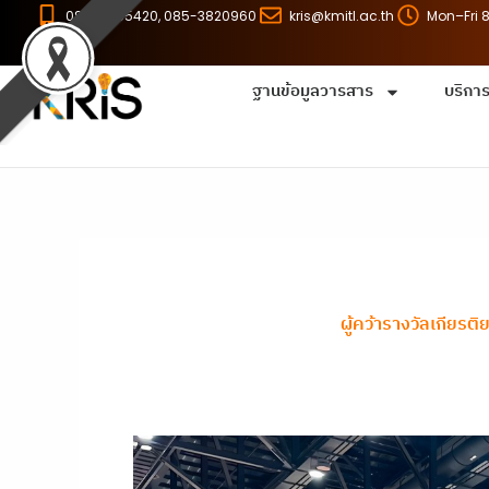
Skip
086-8255420, 085-3820960
kris@kmitl.ac.th
Mon–Fri 
to
content
ฐานข้อมูลวารสาร
บริกา
ผู้คว้ารางวัลเกีย