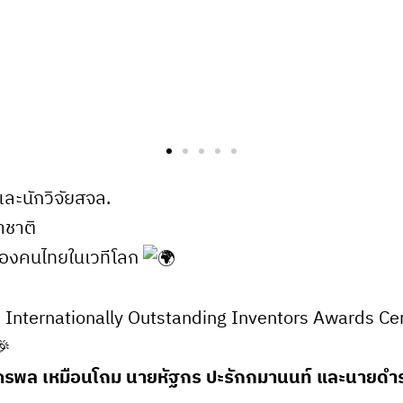
ะนักวิจัยสจล.
าชาติ
ของคนไทยในเวทีโลก
ี Internationally Outstanding Inventors Awards C
ัครพล เหมือนโถม นายหัฐกร ปะรักกมานนท์ และนายดำรงค