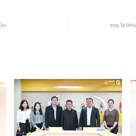
้จบ
สจล. โชว์ศ