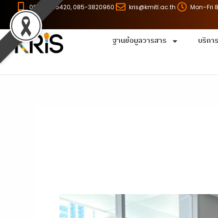
Skip
086-8255420, 085-3820960
kris@kmitl.ac.th
Mon–Fri 
to
content
ฐานข้อมูลวารสาร
บริกา