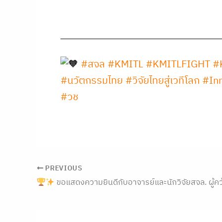
#สจล
#KMITL
#KMITLFIGHT
#
#นวัตกรรมไทย
#วิจัยไทยสู่เวทีโลก
#Inn
#วช
PREVIOUS
ขอแสดงความยินดีกับอาจารย์และนักวิจัยสจล. ผู้คว้ารางวัลเกียรติยศจากเวทีระดับนานาชาติ ตอกย้ำศักยภาพงานวิจัยและนว