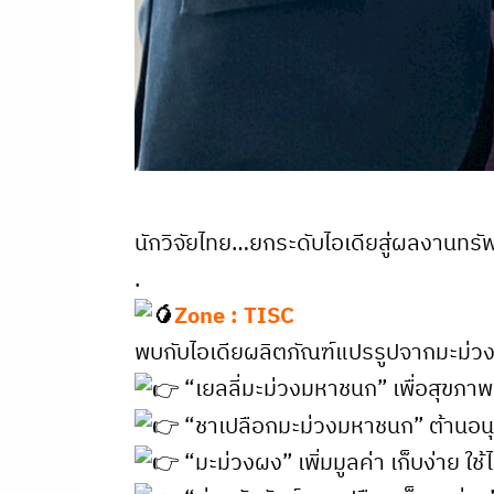
นักวิจัยไทย…ยกระดับไอเดียสู่ผลงานทร
.
Zone : TISC
พบกับไอเดียผลิตภัณฑ์แปรรูปจากมะม่
“เยลลี่มะม่วงมหาชนก” เพื่อสุขภาพเ
“ชาเปลือกมะม่วงมหาชนก” ต้านอนุ
“มะม่วงผง” เพิ่มมูลค่า เก็บง่าย ใ