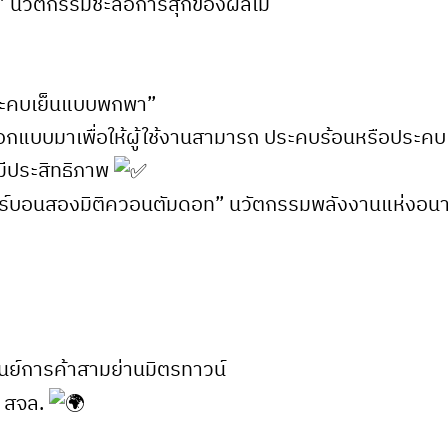
วง” นวัตกรรมชะลอการสุกของผลไม้
ระคบเย็นแบบพกพา”
แบบมาเพื่อให้ผู้ใช้งานสามารถ ประคบร้อนหรือประคบเย
มีประสิทธิภาพ
าร์บอนสองมิติควอนตัมดอท” นวัตกรรมพลังงานแห่งอนาคต
ศูนย์การค้าสามย่านมิตรทาวน์
บ สจล.