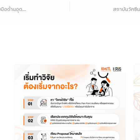
ประกาศเปิดรับข้อเสนอโครงการวิจัยร่วมภายใต้ความร่วมมือด้านอุดมศึกษาและการวิจัยระหว่างไทย – ฝรั่งเศส (Franco -Thai Mobility Programme/ PHC SIAM) ประจำปี พ.ศ. 2570 – 2571