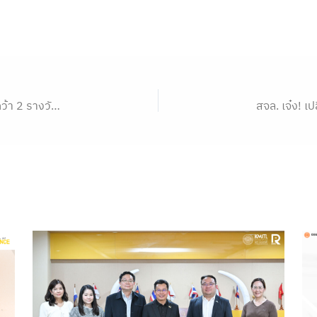
นักวิจัยพระจอมเกล้าลาดกระบัง สร้างชื่อเสียงระดับโลก คว้า 2 รางวัลนานาชาติจากเวที The 9th China (Shanghai) International Exhibition of Inventions 2026 ณ นครเซี่ยงไฮ้ สาธารณรัฐประชาชนจีน