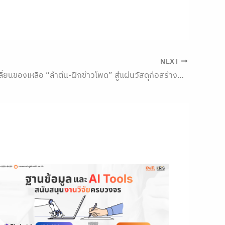
NEXT
สจล. เจ๋ง! เปลี่ยนของเหลือ “ลำต้น-ฝักข้าวโพด” สู่แผ่นวัสดุก่อสร้างสุดล้ำ โชว์ผลงานบนเวที Research Talk ในงาน Thailand Research Expo 2026