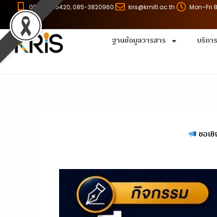
Skip
086-8255420, 085-3820960
kris@kmitl.ac.th
Mon–Fri 
to
content
ฐานข้อมูลวารสาร
บริกา
ขอเชิ