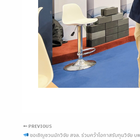
PREVIOUS
ขอเชิญชวนนักวิจัย สจล. ร่วมคว้าโอกาสรับทุนวิจัย บพข. ประจำปีง