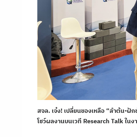
สจล. เจ๋ง! เปลี่ยนของเหลือ “ลำต้น-ฝักข
โชว์ผลงานบนเวที Research Talk ในง