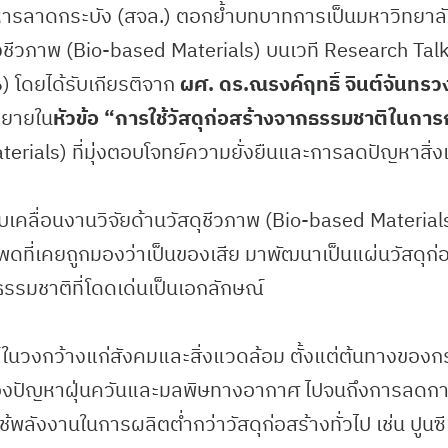
หารลาดกระบัง (สจล.) ตอกย้ำบทบาทการเป็นมหาวิทยาลั
งชีวภาพ (Bio-based Materials) บนเวที Research Ta
 โดยได้รับเกียรติจาก
ผศ. ดร.ณรงค์ฤทธิ์ จินต์จันทรว
รยายใน
หัวข้อ “การใช้วัสดุก่อสร้างจากธรรมชาติในการ
terials) ที่มุ่งตอบโจทย์ความยั่งยืนและการลดปัญหาสิ่
ับเคลื่อนงานวิจัยด้านวัสดุชีวภาพ (Bio-based Materials) 
ี่เคยถูกมองว่าเป็นของเสีย มาพัฒนาเป็นแผ่นวัสดุก่อสร
รมชาติที่โดดเด่นเป็นเอกลักษณ์
น์ในวงกว้างแก่สังคมและสิ่งแวดล้อม ตั้งแต่ต้นทางข
ญของปัญหาฝุ่นควันและมลพิษทางอากาศ ไปจนถึงการลดก
้พลังงานในการผลิตต่ำกว่าวัสดุก่อสร้างทั่วไป เช่น ปูนซีเ