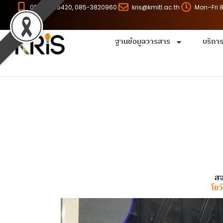
Skip
086-8255420, 085-3820960
kris@kmitl.ac.th
Mon–Fri 
to
content
ฐานข้อมูลวารสาร
บริกา
สจ
โช