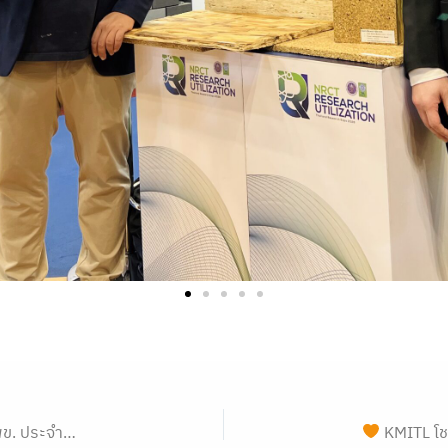
บประมาณ 2570
KMITL โชว์พลังง