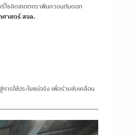
รี่โซลิดสเตตกราฟีนควอนตัมดอท
าศาสตร์ สจล.
ารใช้ประโยชน์จริง เพื่อร่วมขับเคลื่อน