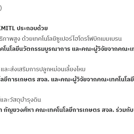
)
KMITL ประกอบด้วย
ิภาพสูง ด้วยเทคโนโลยีซูเปอร์ไฮโดรโฟบิกเมมเบรน
ะเทคโนโลยีนวัตกรรมบูรณาการ และคณะผู้วิจัยจากคณะ
ละส่งเสริมการปลูกหม่อนเลี้ยงไหม
โลยีการเกษตร สจล. และคณะผู้วิจัยจากคณะเทคโนโล
และวัสดุบำรุงดิน
า กัญยวงศ์หา คณะเทคโนโลยีการเกษตร สจล. ร่วมกับ