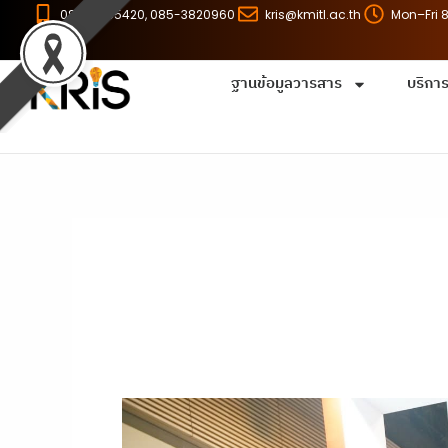
Skip
086-8255420, 085-3820960
kris@kmitl.ac.th
Mon–Fri 
to
content
ฐานข้อมูลวารสาร
บริกา