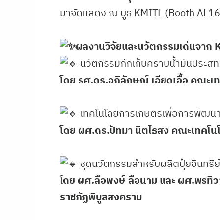
มาจัดแสดง ณ บูธ KMITL (Booth AL16
ผลงานวิจัยและนวัตกรรมเด่นจาก 
นวัตกรรมกักเก็บคราบน้ำมันประสิทธ
โดย รศ.ดร.อภิลักษณ์ เอียดเอื้อ คณ
เทคโนโลยีการเกษตรเพื่อการพัฒนาแ
โดย ผศ.ดร.ปัทมา นิตไธสง คณะเทคโน
ชุดนวัตกรรมสำหรับผลิตปุ๋ยอินทรีย์
โ
ดย ผศ.ลือพงษ์ ลือนาม และ ผศ.พรทิว
ราชภัฏพิบูลสงคราม