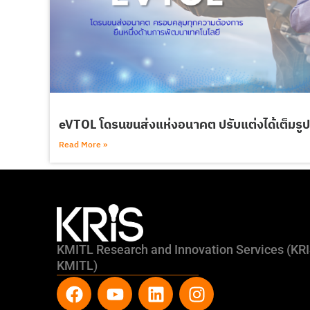
eVTOL โดรนขนส่งแห่งอนาคต ปรับแต่งได้เต็มรู
Read More »
KMITL Research and Innovation Services (KR
KMITL)
F
Y
L
I
a
o
i
n