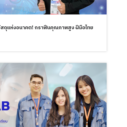
สดุแห่งอนาคต! กราฟีนคุณภาพสูง ฝีมือไทย